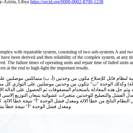
gy-Azizia, Libya
https://orcid.org/0000-0002-8700-1238
complex with repairable system, consisting of two sub-systems A and two
ies have been derived and then reliability of the complex system, at an
ived. The failure times of operating units and repair time of failed units 
ven at the end to high-light the important results.
لنظام قابل للإصلاح مكون من وحدتين (أ، ب) متماثلتين موصلتين على 
ة) وكذلك الوحدة "ب" تتكون من وحدتين موصلتين على التوازي كل منه
الية وثم حل هذه المعادلة باستخدام المصفوفات ثم الحصول على الدالة ا
معدل الفشل والتصليح للوحدتين متغيرات عشوائية يتبعان التوزيع الاسي
 النظام الناتج من خطأ الالة ومعدل فشل الوحدة "أ" نتيجة خطأ الالة.
ومعدل فشل الوحدة "أ" نتيجة خطأ بش)