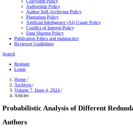
Copyright Policy
Authorship Policy
Author Self-Archiving Policy
Plagiarism Policy
Artificial Intelligence (AI) Usage Policy
Conflict of Interest Policy
Data Sharing Policy
Publication Ethics and malpractice
Reviewer Guidelines
Search
Register
Login
Home
/
Archives
/
Volume 7, Issue 4, 2024
/
Articles
Probabilistic Analysis of Different Redun
Authors