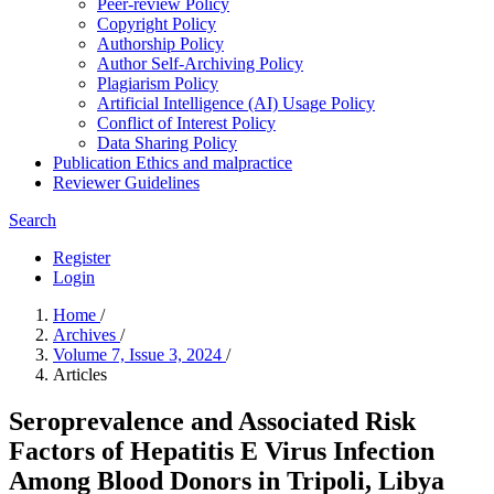
Peer-review Policy
Copyright Policy
Authorship Policy
Author Self-Archiving Policy
Plagiarism Policy
Artificial Intelligence (AI) Usage Policy
Conflict of Interest Policy
Data Sharing Policy
Publication Ethics and malpractice
Reviewer Guidelines
Search
Register
Login
Home
/
Archives
/
Volume 7, Issue 3, 2024
/
Articles
Seroprevalence and Associated Risk
Factors of Hepatitis E Virus Infection
Among Blood Donors in Tripoli, Libya