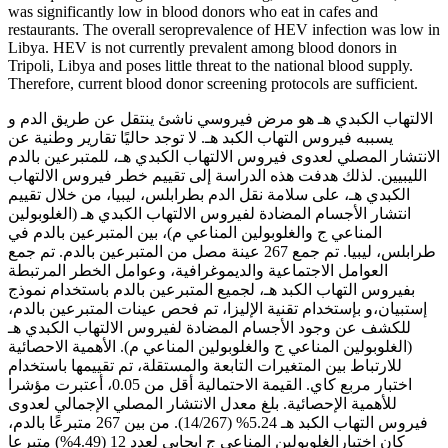
was significantly low in blood donors who eat in cafes and
restaurants. The overall seroprevalence of HEV infection was low in
Libya. HEV is not currently prevalent among blood donors in
Tripoli, Libya and poses little threat to the national blood supply.
Therefore, current blood donor screening protocols are sufficient.
الالتهاب الكبدي هـ هو مرض فيروسي ناشئ ينتقل عن طريق الدم و
يسببه فيروس التهاب الكبد هـ. لا توجد حاليًا تقارير وطنية عن
الانتشار المصلي لعدوى فيروس الالتهاب الكبدي هـ، للمتبرعين بالدم
الليبيين. لذلك هدفت هذه الدراسة إلى تقييم خطر فيروس الالتهاب
الكبدي هـ، على سلامة نقل الدم بطرابلس، ليبيا، من خلال تقييم
انتشار الأجسام المضادة لفيروس الالتهاب الكبدي هـ (الغلوبولين
المناعي ج والغلوبولين المناعي م)، بين المتبرعين بالدم في
طرابلس، ليبيا. تم جمع 267 عينة مصل من المتبرعين بالدم. تم جمع
العوامل الاجتماعية والديموغرافية، وعوامل الخطر المرتبطة
بفيروس التهاب الكبد هـ، لجميع المتبرعين بالدم باستخدام نموذج
إستبيان،و بإستخدام تقنية الإليزا، تم فحص عينات المتبرعين بالدم،
للكشف عن وجود الأجسام المضادة لفيروس الالتهاب الكبدي هـ
(الغلوبولين المناعي ج والغلوبولين المناعي م). الأهمية الاحصائية
للارتباط بين المتغيرات التابعة والمستقلة، تم تقييمها باستخدام
اختبار مربع كاي. القيمة الاحتمالية أقل من 0.05، أعتبرت مؤشرا
للأهمية الإحصائية. بلغ معدل الانتشار المصلي الإجمالي لعدوى
فيروس التهاب الكبد هـ 5.24% (14/267). من بين 267 متبرعًا بالدم،
كان اختبارالغلوبولين المناعي ج ايجابي لعدد 12 (4.49%) متبرعا