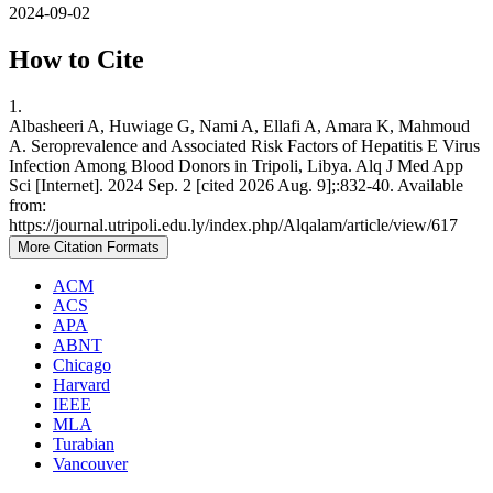
2024-09-02
How to Cite
1.
Albasheeri A, Huwiage G, Nami A, Ellafi A, Amara K, Mahmoud
A. Seroprevalence and Associated Risk Factors of Hepatitis E Virus
Infection Among Blood Donors in Tripoli, Libya. Alq J Med App
Sci [Internet]. 2024 Sep. 2 [cited 2026 Aug. 9];:832-40. Available
from:
https://journal.utripoli.edu.ly/index.php/Alqalam/article/view/617
More Citation Formats
ACM
ACS
APA
ABNT
Chicago
Harvard
IEEE
MLA
Turabian
Vancouver