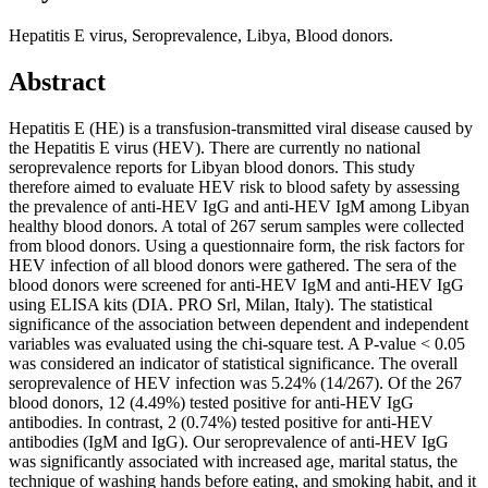
Hepatitis E virus, Seroprevalence, Libya, Blood donors.
Abstract
Hepatitis E (HE) is a transfusion-transmitted viral disease caused by
the Hepatitis E virus (HEV). There are currently no national
seroprevalence reports for Libyan blood donors. This study
therefore aimed to evaluate HEV risk to blood safety by assessing
the prevalence of anti-HEV IgG and anti-HEV IgM among Libyan
healthy blood donors. A total of 267 serum samples were collected
from blood donors. Using a questionnaire form, the risk factors for
HEV infection of all blood donors were gathered. The sera of the
blood donors were screened for anti-HEV IgM and anti-HEV IgG
using ELISA kits (DIA. PRO Srl, Milan, Italy). The statistical
significance of the association between dependent and independent
variables was evaluated using the chi-square test. A P-value < 0.05
was considered an indicator of statistical significance. The overall
seroprevalence of HEV infection was 5.24% (14/267). Of the 267
blood donors, 12 (4.49%) tested positive for anti-HEV IgG
antibodies. In contrast, 2 (0.74%) tested positive for anti-HEV
antibodies (IgM and IgG). Our seroprevalence of anti-HEV IgG
was significantly associated with increased age, marital status, the
technique of washing hands before eating, and smoking habit, and it