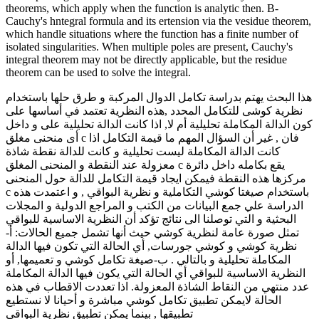
theorems, which apply when the function is analytic then. B-
Cauchy's hntegral formula and its ertension via the vesidue theorem,
which handle situations where the function has a finite number of
isolated singularities. When multiple poles are present, Cauchy's
integral theorem may not be directly applicable, but the residue
theorem can be used to solve the integral.
هذا البحث يهتم بدراسة تكامل الدوال المركبة و طرق حلها باستخدام
نظرية كوشى للتكامل المحدد ,هذه النظرية تعتمد في أساسها على
كون الدالة المكاملة تحليلية أم لا, اذا كانت الدالة تحليلية على و داخل
أى منحنى مغلق c فان , غير أن السؤال المهم ما قيمة التكامل اذا
كانت الدالة المكاملة ليست تحليلية و كانت للدالة نقطة شاذة
معزولة عند النقطة و المنحنى المغلق c يقع بكامله داخل دائرة
مركزها هذه النقطة فيمكن ايجاد قيمة التكامل للدالة حول المنحنى
c باستخدام صيغتا كوشي التكاملية و نظرية البواقي , و اعتمدت هذه
الدراسة علي جمع البيانات من الكتب و المراجع الدولية و المجلات
البحثية و التي توصلنا الى نتائج تؤكد أن النظرية الاساسية للبواقي
تمثل صورة عامة لنظرية كوشي حيث أنها تشمل جميع الحالات: أ-
نظرية كوشي و كوشي جورسات, أي الحالة التي تكون فيها الدالة
المكاملة تحليلية و بالتالي . ب-صيغة تكامل كوشي و تعميمها, أو
النظرية الاساسية للبواقي أي الحالة التي يكون فيها الدالة المكاملة
عدد منتهي من النقاط الشاذة المعزولة. اذا تعددت الاقطاب في هذه
الحالة لايمكن تطبيق تكامل كوشي مباشرة و أحيانا لا نستطيع
تطبيقها , بينما يمكن تطبيق نظرية البواقي