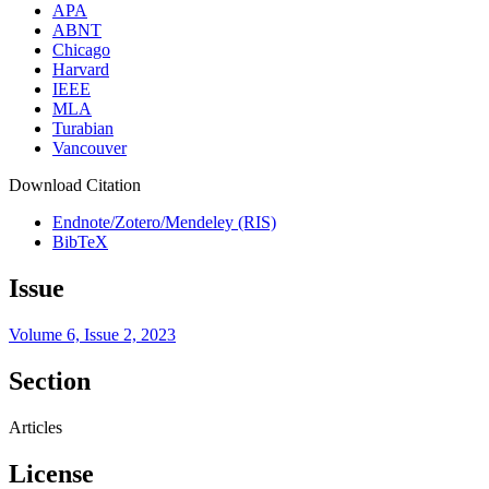
APA
ABNT
Chicago
Harvard
IEEE
MLA
Turabian
Vancouver
Download Citation
Endnote/Zotero/Mendeley (RIS)
BibTeX
Issue
Volume 6, Issue 2, 2023
Section
Articles
License