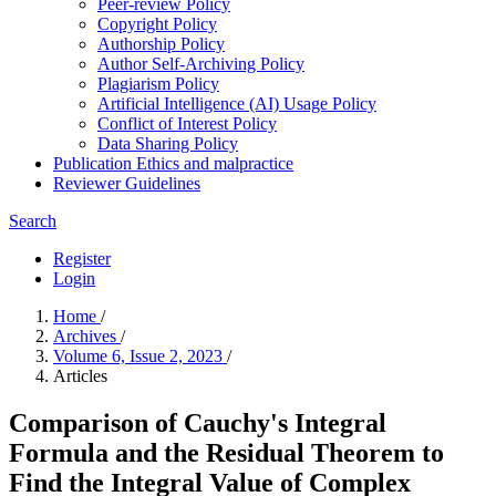
Peer-review Policy
Copyright Policy
Authorship Policy
Author Self-Archiving Policy
Plagiarism Policy
Artificial Intelligence (AI) Usage Policy
Conflict of Interest Policy
Data Sharing Policy
Publication Ethics and malpractice
Reviewer Guidelines
Search
Register
Login
Home
/
Archives
/
Volume 6, Issue 2, 2023
/
Articles
Comparison of Cauchy's Integral
Formula and the Residual Theorem to
Find the Integral Value of Complex