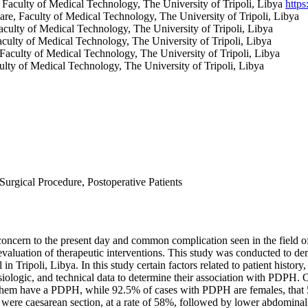
 Faculty of Medical Technology, The University of Tripoli, Libya
http
are, Faculty of Medical Technology, The University of Tripoli, Libya
aculty of Medical Technology, The University of Tripoli, Libya
culty of Medical Technology, The University of Tripoli, Libya
Faculty of Medical Technology, The University of Tripoli, Libya
ulty of Medical Technology, The University of Tripoli, Libya
urgical Procedure, Postoperative Patients
cern to the present day and common complication seen in the field of a
nd evaluation of therapeutic interventions. This study was conducted to d
in Tripoli, Libya. In this study certain factors related to patient history
hysiologic, and technical data to determine their association with PDPH. O
them have a PDPH, while 92.5% of cases with PDPH are females, that 
ons were caesarean section, at a rate of 58%, followed by lower abdomin