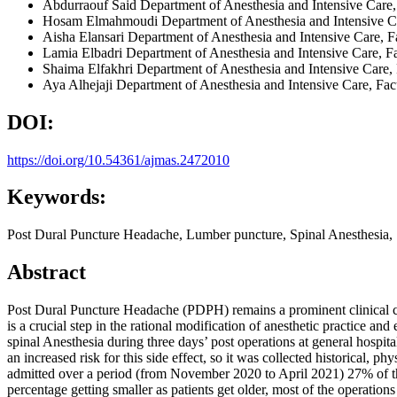
Abdurraouf Said
Department of Anesthesia and Intensive Care,
Hosam Elmahmoudi
Department of Anesthesia and Intensive C
Aisha Elansari
Department of Anesthesia and Intensive Care, F
Lamia Elbadri
Department of Anesthesia and Intensive Care, Fa
Shaima Elfakhri
Department of Anesthesia and Intensive Care, 
Aya Alhejaji
Department of Anesthesia and Intensive Care, Fac
DOI:
https://doi.org/10.54361/ajmas.2472010
Keywords:
Post Dural Puncture Headache, Lumber puncture, Spinal Anesthesia, S
Abstract
Post Dural Puncture Headache (PDPH) remains a prominent clinical con
is a crucial step in the rational modification of anesthetic practice a
spinal Anesthesia during three days’ post operations at general hospital 
an increased risk for this side effect, so it was collected historical, p
admitted over a period (from November 2020 to April 2021) 27% of 
percentage getting smaller as patients get older, most of the operati