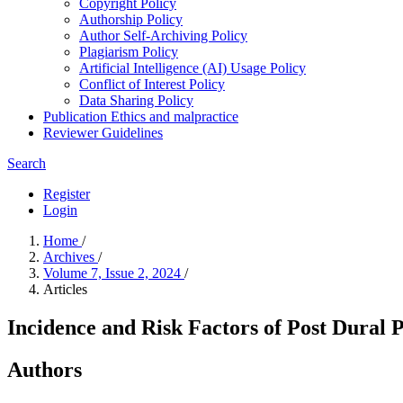
Copyright Policy
Authorship Policy
Author Self-Archiving Policy
Plagiarism Policy
Artificial Intelligence (AI) Usage Policy
Conflict of Interest Policy
Data Sharing Policy
Publication Ethics and malpractice
Reviewer Guidelines
Search
Register
Login
Home
/
Archives
/
Volume 7, Issue 2, 2024
/
Articles
Incidence and Risk Factors of Post Dural 
Authors