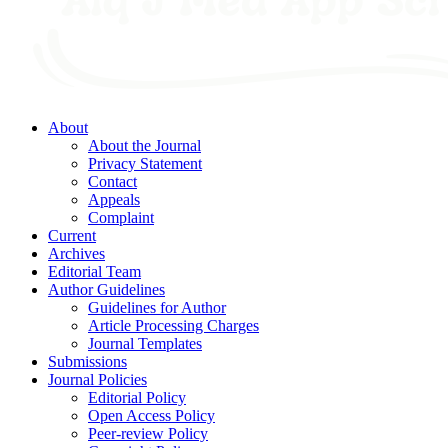
About
About the Journal
Privacy Statement
Contact
Appeals
Complaint
Current
Archives
Editorial Team
Author Guidelines
Guidelines for Author
Article Processing Charges
Journal Templates
Submissions
Journal Policies
Editorial Policy
Open Access Policy
Peer-review Policy