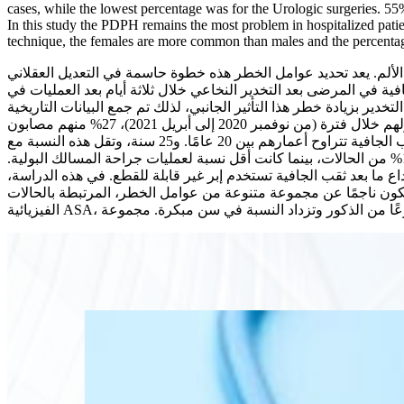
cases, while the lowest percentage was for the Urologic surgeries. 55
In this study the PDPH remains the most problem in hospitalized patien
technique, the females are more common than males and the percentag
لألم. يعد تحديد عوامل الخطر هذه خطوة حاسمة في التعديل العقلاني
ة في المرضى بعد التخدير النخاعي خلال ثلاثة أيام بعد العمليات في
دير بزيادة خطر هذا التأثير الجانبي، لذلك تم جمع البيانات التاريخية
والفسيولوجية والتقنية لتحديد ارتباطها بصداع ما بعد ثقب الجافية. من بين إجمالي 100 مريض موزعين على 5 مستشفيات مختلفة تم قبولهم خلال فترة (من نوفمبر 2020 إلى أبريل 2021)، 27% منهم مصابون
بصداع ما بعد ثقب الجافية ، في حين أن 92.5% من حالات صداع ما بعد ثقب الجافية هم من الإناث، وأن 55.6% من حالات صداع ما بعد ثقب الجافية تتراوح أعمارهم بين 20 عامًا. و25 سنة، وتقل هذه النسبة مع
تقدم السن، وكانت معظم العمليات قيصرية بنسبة 58%، تليها جراحات أسفل البطن بنسبة 19% من الحالات، وجراحات العظام بنسبة 17% من الحالات، بينما كانت أقل نسبة لعمليات جراحة المسالك البولية.
55% ف على أنها (الحالة الأولى)، و44% منها تصنف على أنها (الحالة الثانية)، 81.5% من حالات صداع ما بعد ثقب الجافية تستخدم إبر غير قابلة للقطع. في هذه الدراسة
ون ناجمًا عن مجموعة متنوعة من عوامل الخطر، المرتبطة بالحالات