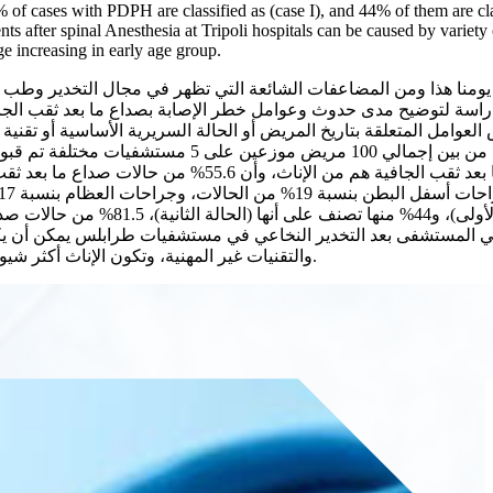
% of cases with PDPH are classified as (case I), and 44% of them are cl
ts after spinal Anesthesia at Tripoli hospitals can be caused by variety 
e increasing in early age group.
يومنا هذا ومن المضاعفات الشائعة التي تظهر في مجال التخدير وطب ا
لدراسة لتوضيح مدى حدوث وعوامل خطر الإصابة بصداع ما بعد ثقب الجافي
امل المتعلقة بتاريخ المريض أو الحالة السريرية الأساسية أو تقنية التخ
من حالات صداع ما بعد ثقب الجافية تصن،
في المستشفى بعد التخدير النخاعي في مستشفيات طرابلس يمكن أن يك
الفيزيائية ASA، والتقنيات غير المهنية، وتكون الإناث أكثر شيوعًا من الذكور وتزداد النسبة في سن مبكرة. مجموعة.