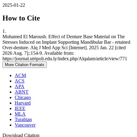
2025-01-22
How to Cite
1.
Mohamed El Maroush. Effect of Denture Base Material on The
Stresses Induced on Implant Supporting Mandibular Bar - retained
Over-denture. Alq J Med App Sci [Internet]. 2025 Jan. 22 [cited
2026 Aug. 7];:154-9. Available from:
https://journal.utripoli.edu.ly/index.php/Alqalam/article/view/771
More Citation Formats
ACM
ACS
APA
ABNT
Chicago
Harvard
IEEE
MLA
Turabian
Vancouver
Download Citation