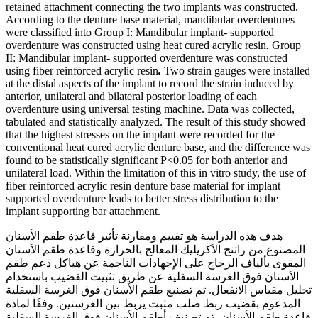
retained attachment connecting the two implants was constructed.
According to the denture base material, mandibular overdentures
were classified into Group I: Mandibular implant- supported
overdenture was constructed using heat cured acrylic resin
.
Group
II: Mandibular implant- supported overdenture was constructed
using fiber reinforced acrylic resin
.
Two strain gauges were installed
at the distal aspects of the implant to record the strain induced by
anterior, unilateral and bilateral posterior loading of each
overdenture using universal testing machine. Data was collected,
tabulated and statistically analyzed. The result of this study showed
that the highest stresses on the implant were recorded for the
conventional heat cured acrylic denture base, and the difference was
found to be statistically significant P<0.05 for both anterior and
unilateral load. Within the limitation of this in vitro study, the use of
fiber reinforced acrylic resin denture base material for implant
supported overdenture leads to better stress distribution to the
implant supporting bar attachment.
هدف هذه الدراسة هو تقييم ومقارنة تأثير قاعدة طقم الأسنان
المصنوع من راتنج الأكريليك المعالج بالحرارة وقاعدة طقم الأسنان
المقوى بألياف الزجاج على الإجهادات الناجمة عن هياكل دعم طقم
الأسنان فوق الغرسة السفلية عن طريق تثبيت القضيب باستخدام
تحليل مقياس الانفعال. تم تصنيع طقم الأسنان فوق الغرسة السفلية
المدعوم بقضيب ربط صلب مثبت يربط بين الغرستين. وفقًا لمادة
قاعدة طقم الأسنان، تم تصنيف أطقم الأسنان فوق الغرسة السفلية