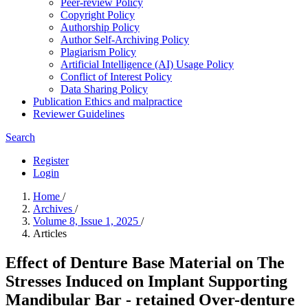
Peer-review Policy
Copyright Policy
Authorship Policy
Author Self-Archiving Policy
Plagiarism Policy
Artificial Intelligence (AI) Usage Policy
Conflict of Interest Policy
Data Sharing Policy
Publication Ethics and malpractice
Reviewer Guidelines
Search
Register
Login
Home
/
Archives
/
Volume 8, Issue 1, 2025
/
Articles
Effect of Denture Base Material on The
Stresses Induced on Implant Supporting
Mandibular Bar - retained Over-denture