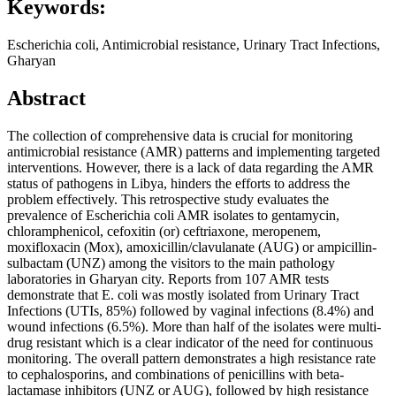
Keywords:
Escherichia coli, Antimicrobial resistance, Urinary Tract Infections,
Gharyan
Abstract
The collection of comprehensive data is crucial for monitoring
antimicrobial resistance (AMR) patterns and implementing targeted
interventions. However, there is a lack of data regarding the AMR
status of pathogens in Libya, hinders the efforts to address the
problem effectively. This retrospective study evaluates the
prevalence of Escherichia coli AMR isolates to gentamycin,
chloramphenicol, cefoxitin (or) ceftriaxone, meropenem,
moxifloxacin (Mox), amoxicillin/clavulanate (AUG) or ampicillin-
sulbactam (UNZ) among the visitors to the main pathology
laboratories in Gharyan city. Reports from 107 AMR tests
demonstrate that E. coli was mostly isolated from Urinary Tract
Infections (UTIs, 85%) followed by vaginal infections (8.4%) and
wound infections (6.5%). More than half of the isolates were multi-
drug resistant which is a clear indicator of the need for continuous
monitoring. The overall pattern demonstrates a high resistance rate
to cephalosporins, and combinations of penicillins with beta-
lactamase inhibitors (UNZ or AUG), followed by high resistance