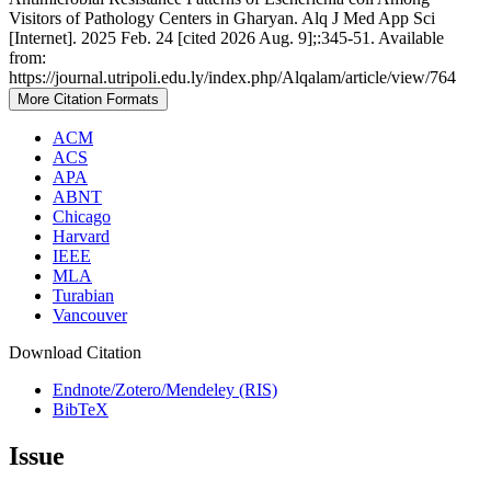
Visitors of Pathology Centers in Gharyan. Alq J Med App Sci
[Internet]. 2025 Feb. 24 [cited 2026 Aug. 9];:345-51. Available
from:
https://journal.utripoli.edu.ly/index.php/Alqalam/article/view/764
More Citation Formats
ACM
ACS
APA
ABNT
Chicago
Harvard
IEEE
MLA
Turabian
Vancouver
Download Citation
Endnote/Zotero/Mendeley (RIS)
BibTeX
Issue