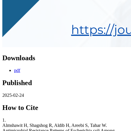
Downloads
pdf
Published
2025-02-24
How to Cite
1.
Almshawit H, Shagshog R, Aldib H, Areebi S, Tahar W.
Antimicrobial Resistance Patterns of Escherichia coli Among