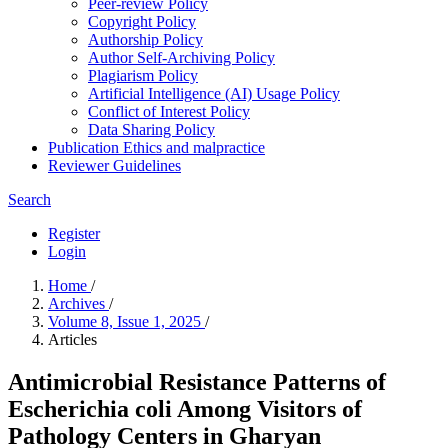
Peer-review Policy
Copyright Policy
Authorship Policy
Author Self-Archiving Policy
Plagiarism Policy
Artificial Intelligence (AI) Usage Policy
Conflict of Interest Policy
Data Sharing Policy
Publication Ethics and malpractice
Reviewer Guidelines
Search
Register
Login
Home
/
Archives
/
Volume 8, Issue 1, 2025
/
Articles
Antimicrobial Resistance Patterns of
Escherichia coli Among Visitors of
Pathology Centers in Gharyan