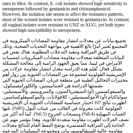
rates to Mox. In contrast, E. coli isolates showed high sensitivity to
meropenem followed by gentamicin and chloramphenicol.
However, the isolation site seems to affect the resistance patterns,
most of the wound isolates were resistant to gentamycin. In contrast,
all vaginal isolates were resistant to UNZ or AUG, yet both types
showed high susceptibility to meropenem.
تجميع بيانات عن معدلات انتشار مقاومة المضادات الميكروبية في
المجتمع يُعتبر أمرًا بالغ الأهمية في مواجهة التحديات الصحية، وذلك
عن طريق المراقبة وتنفيذ التدخلات المطلوبة. هناك نقص في
البيانات المتعلقة بمعدلات مقاومة مضادات الميكروبات لمسببات
الأمراض في ليبيا، مما يعيق الجهود الرامية إلى معالجة المشكلة
بشكل فعال. تُقيّم هذه الدراسة معدل انتشار مقاومة عزلات من
الإشريشية القولونية لمجموعة من المضادات الحيوية بين زوار أهم
مختبرات التحاليل الطبية في منطقة غريان. المضادات الحيوية التي
تضمنتها الدراسة هي الجنتاميسين، والكلورامفينيكول،
والسيفوكسيتين (أو) السيفترياكسون، والميروبينيم، والأمبيسيلين-
سولباكتام (أو) الأموكسيسيلين- كلافولانات، والموكسيفلوكساسين.
أظهرت نتائج 107 اختبار حساسية للمضادات الحيوية أن الإشريشية
القولونية كانت معزولة في الغالب من عينات البول (85%)، تليها
العينات المهبلية (8.4%) ومسحات الجروح (6.5%). كما أنه أكثر من
نصف العزلات أظهرت مقاومة متعددة للأدوية، وهذا مؤشر مهم عن
الحاجة إلى المراقبة المستمرة. يوضح النمط العام للنتائج معدلات
مقاومة عالية للسيفالوسبورينات ومجموعة البنسلينات المدعمة