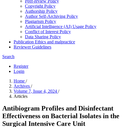
Peer-review Policy
Copyright Policy
Authorship Policy
Author Self-Archiving Policy
Plagiarism Policy
Artificial Intelligence (AI) Usage Policy
Conflict of Interest Policy
Data Sharing Policy
Publication Ethics and malpractice
Reviewer Guidelines
Search
Register
Login
Home
/
Archives
/
Volume 7, Issue 4, 2024
/
Articles
Antibiogram Profiles and Disinfectant
Effectiveness on Bacterial Isolates in the
Surgical Intensive Care Unit