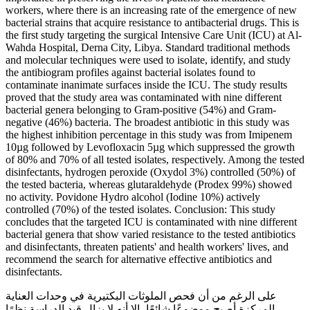
workers, where there is an increasing rate of the emergence of new
bacterial strains that acquire resistance to antibacterial drugs. This is
the first study targeting the surgical Intensive Care Unit (ICU) at Al-
Wahda Hospital, Derna City, Libya. Standard traditional methods
and molecular techniques were used to isolate, identify, and study
the antibiogram profiles against bacterial isolates found to
contaminate inanimate surfaces inside the ICU. The study results
proved that the study area was contaminated with nine different
bacterial genera belonging to Gram-positive (54%) and Gram-
negative (46%) bacteria. The broadest antibiotic in this study was
the highest inhibition percentage in this study was from Imipenem
10µg followed by Levofloxacin 5µg which suppressed the growth
of 80% and 70% of all tested isolates, respectively. Among the tested
disinfectants, hydrogen peroxide (Oxydol 3%) controlled (50%) of
the tested bacteria, whereas glutaraldehyde (Prodex 99%) showed
no activity. Povidone Hydro alcohol (Iodine 10%) actively
controlled (70%) of the tested isolates. Conclusion: This study
concludes that the targeted ICU is contaminated with nine different
bacterial genera that show varied resistance to the tested antibiotics
and disinfectants, threaten patients' and health workers' lives, and
recommend the search for alternative effective antibiotics and
disinfectants.
على الرغم من أن فحص الملوثات البكتيرية في وحدات العناية
المركزة أصبح موضوعًا شائعًا، إلا أنه لا يزال قيد الدراسة نظرًا