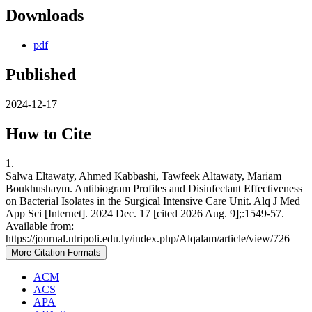
Downloads
pdf
Published
2024-12-17
How to Cite
1.
Salwa Eltawaty, Ahmed Kabbashi, Tawfeek Altawaty, Mariam
Boukhushaym. Antibiogram Profiles and Disinfectant Effectiveness
on Bacterial Isolates in the Surgical Intensive Care Unit. Alq J Med
App Sci [Internet]. 2024 Dec. 17 [cited 2026 Aug. 9];:1549-57.
Available from:
https://journal.utripoli.edu.ly/index.php/Alqalam/article/view/726
More Citation Formats
ACM
ACS
APA