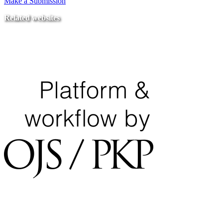
Make a Submission
Related websites
Ministry of Education
National Center for Quality Assurance and Accreditation
University of Tripoli Alahlia