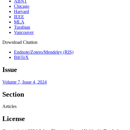
ABNT
Chicago
Harvard
IEEE
MLA
Turabian
Vancouver
Download Citation
Endnote/Zotero/Mendeley (RIS)
BibTeX
Issue
Volume 7, Issue 4, 2024
Section
Articles
License