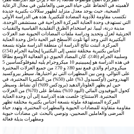
لأهميته في الحفاظ على حياة المرضى والعاملين في مجال الرعاية
الصحية، حيث يوجد معدل متزايد لظهور سلالات بكتيرية جديدة
تكتسب مقاومة للأدوية المضادة للبكتيريا. هذه هي الدراسة الأولى
التي تستهدف وحدة العناية المركزة الجراحية في مستشفى الوحدة،
مدينة درنة، ليبيا. تم استخدام الطرق التقليدية القياسية والتقنيات
الجزيئية لعزل وتحديد ودراسة ملفات المضادات الحيوية ضد العزلات
البكتيرية التي وجد أنها تلوث الأسطح غير الحية داخل وحدة العناية
المركزة. أثبتت نتائج الدراسة أن منطقة الدراسة ملوثة بتسعة
أجناس بكتيرية مختلفة تنتمي إلى البكتيريا إيجابية الجرام (54٪)
وسلبية الجرام (46٪). كان المضاد الحيوي ذو الفعالية الأوسع نطاقًا
في هذه الدراسة هو إيميبينيم 10 ميكروجرام يليه ليفوفلوكساسين 5
ميكروجرام والذي قمع نمو 80٪ و 70٪ من جميع العزلات المختبرة
على التوالي. ومن بين المطهرات التي تم اختبارها، سيطر بيروكسيد
الهيدروجين (أوكسيدول 3%) على (50%) من البكتيريا المختبرة، في
حين لم يظهر الغلوتارالدهيد (برودكس 99%) أي نشاط. وسيطر
كحول البوفيدون المائي (اليود 10%) بنشاط على (70%) من العزلات
المختبرة. الاستنتاج: خلصت هذه الدراسة إلى أن وحدة العناية
المركزة المستهدفة ملوثة بتسعة أجناس بكتيرية مختلفة تظهر
مقاومة متفاوتة للمضادات الحيوية والمطهرات المختبرة، وتهدد حياة
المرضى والعاملين الصحيين، وتوصي بالبحث عن مضادات حيوية
ومطهرات بديلة فعالة