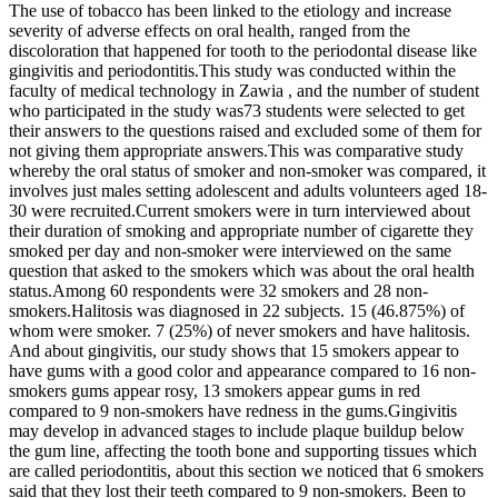
The use of tobacco has been linked to the etiology and increase
severity of adverse effects on oral health, ranged from the
discoloration that happened for tooth to the periodontal disease like
gingivitis and periodontitis.This study was conducted within the
faculty of medical technology in Zawia , and the number of student
who participated in the study was73 students were selected to get
their answers to the questions raised and excluded some of them for
not giving them appropriate answers.This was comparative study
whereby the oral status of smoker and non-smoker was compared, it
involves just males setting adolescent and adults volunteers aged 18-
30 were recruited.Current smokers were in turn interviewed about
their duration of smoking and appropriate number of cigarette they
smoked per day and non-smoker were interviewed on the same
question that asked to the smokers which was about the oral health
status.Among 60 respondents were 32 smokers and 28 non-
smokers.Halitosis was diagnosed in 22 subjects. 15 (46.875%) of
whom were smoker. 7 (25%) of never smokers and have halitosis.
And about gingivitis, our study shows that 15 smokers appear to
have gums with a good color and appearance compared to 16 non-
smokers gums appear rosy, 13 smokers appear gums in red
compared to 9 non-smokers have redness in the gums.Gingivitis
may develop in advanced stages to include plaque buildup below
the gum line, affecting the tooth bone and supporting tissues which
are called periodontitis, about this section we noticed that 6 smokers
said that they lost their teeth compared to 9 non-smokers. Been to