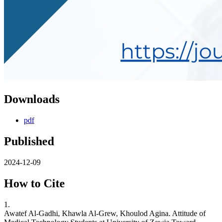
Downloads
pdf
Published
2024-12-09
How to Cite
1.
Awatef Al-Gadhi, Khawla Al-Grew, Khoulod Agina. Attitude of