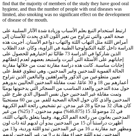
find that the majority of members of the study they have good oral
hygiene, and thus the number of people with oral diseases was
limited, also smoking was no significant effect on the development
of disease of the mouth.
ارتبط استخدام التبغ بعلم الأسباب وزيادة شدة الآثار السلبية على
صحة الفم، والتي تتراوح من تغير اللون الذي يحدث للأسنان إلى
أمراض اللثة مثل التهاب اللثة والتهاب دواعم الأسنان. أجريت هذه
الدراسة داخل كلية التكنولوجيا الطبية في الزاوية، وكان عدد الطلاب
الذين شاركوا في الدراسة 73 طالبًا تم اختيارهم للحصول على
إجاباتهم على الأسئلة التي أثيرت واستبعد بعضهم لعدم إعطائهم
إجابات مناسبة. كانت هذه دراسة مقارنة تمت من خلالها مقارنة
الحالة الفموية للمدخنين وغير المدخنين، وهي تنطوي فقط على
تعيين متطوعين من الذكور والمراهقين والبالغين الذين تتراوح
أعمارهم بين 18 و 30 عامًا. تمت مقابلة المدخنين الحاليين بدورهم
حول مدة التدخين والعدد المناسب من السجائر التي يدخنونها يوميًا
وتمت مقابلة غير المدخنين حول نفس السؤال الذي طرح على
المدخنين والذي كان حول الحالة الصحية للفم. من بين 60 مستجيبًا
كان هناك 32 مدخنًا و 28 غير مدخن. تم تشخيص رائحة الفم الكريهة
في 22 موضوعًا. 15 (46.875%) منهم مدخنون. 7 (25%) من غير
المدخنين يعانون من رائحة الفم الكريهة. وفيما يتعلق بالتهاب اللثة،
أظهرت دراستنا أن 15 من المدخنين يبدو أن لديهم لثة ذات لون
ومظهر جيد مقارنة بـ 16 من غير المدخنين تبدو اللثة وردية، و13 من
المدخنين تبدو اللثة حمراء مقارنة بـ 9 من غير المدخنين لديهم