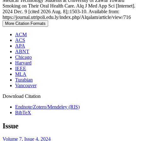
Medical Technology Students at University of Zawia Toward
Smoking on Their Oral Health Care. Alq J Med App Sci [Internet].
2024 Dec. 9 [cited 2026 Aug. 8];:1503-10. Available from:
https://journal.utripoli.edu.ly/index.php/Alqalam/article/view/716
More Citation Formats
ACM
ACS
APA
ABNT
Chicago
Harvard
IEEE
MLA
Turabian
Vancouver
Download Citation
Endnote/Zotero/Mendeley (RIS)
BibTeX
Issue
Volume 7, Issue 4, 2024