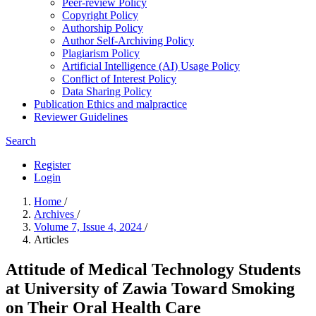
Peer-review Policy
Copyright Policy
Authorship Policy
Author Self-Archiving Policy
Plagiarism Policy
Artificial Intelligence (AI) Usage Policy
Conflict of Interest Policy
Data Sharing Policy
Publication Ethics and malpractice
Reviewer Guidelines
Search
Register
Login
Home
/
Archives
/
Volume 7, Issue 4, 2024
/
Articles
Attitude of Medical Technology Students
at University of Zawia Toward Smoking
on Their Oral Health Care