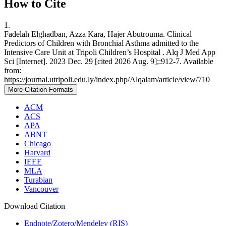
How to Cite
1.
Fadelah Elghadban, Azza Kara, Hajer Abutrouma. Clinical
Predictors of Children with Bronchial Asthma admitted to the
Intensive Care Unit at Tripoli Children’s Hospital . Alq J Med App
Sci [Internet]. 2023 Dec. 29 [cited 2026 Aug. 9];:912-7. Available
from:
https://journal.utripoli.edu.ly/index.php/Alqalam/article/view/710
More Citation Formats
ACM
ACS
APA
ABNT
Chicago
Harvard
IEEE
MLA
Turabian
Vancouver
Download Citation
Endnote/Zotero/Mendeley (RIS)