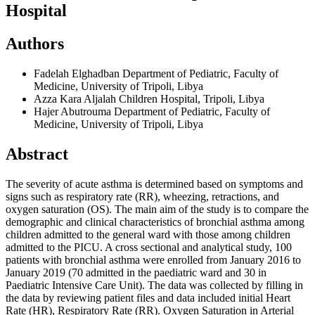
Hospital
Authors
Fadelah Elghadban
Department of Pediatric, Faculty of
Medicine, University of Tripoli, Libya
Azza Kara
Aljalah Children Hospital, Tripoli, Libya
Hajer Abutrouma
Department of Pediatric, Faculty of
Medicine, University of Tripoli, Libya
Abstract
The severity of acute asthma is determined based on symptoms and
signs such as respiratory rate (RR), wheezing, retractions, and
oxygen saturation (OS). The main aim of the study is to compare the
demographic and clinical characteristics of bronchial asthma among
children admitted to the general ward with those among children
admitted to the PICU. A cross sectional and analytical study, 100
patients with bronchial asthma were enrolled from January 2016 to
January 2019 (70 admitted in the paediatric ward and 30 in
Paediatric Intensive Care Unit). The data was collected by filling in
the data by reviewing patient files and data included initial Heart
Rate (HR), Respiratory Rate (RR). Oxygen Saturation in Arterial