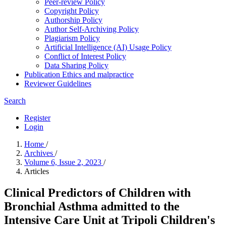
Peer-review Policy
Copyright Policy
Authorship Policy
Author Self-Archiving Policy
Plagiarism Policy
Artificial Intelligence (AI) Usage Policy
Conflict of Interest Policy
Data Sharing Policy
Publication Ethics and malpractice
Reviewer Guidelines
Search
Register
Login
Home
/
Archives
/
Volume 6, Issue 2, 2023
/
Articles
Clinical Predictors of Children with
Bronchial Asthma admitted to the
Intensive Care Unit at Tripoli Children's