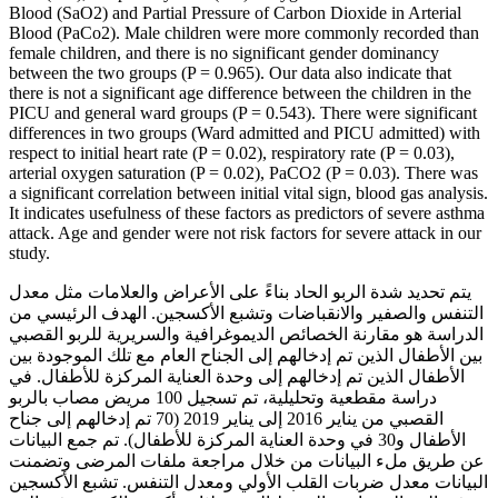
Blood (SaO2) and Partial Pressure of Carbon Dioxide in Arterial
Blood (PaCo2). Male children were more commonly recorded than
female children, and there is no significant gender dominancy
between the two groups (P = 0.965). Our data also indicate that
there is not a significant age difference between the children in the
PICU and general ward groups (P = 0.543). There were significant
differences in two groups (Ward admitted and PICU admitted) with
respect to initial heart rate (P = 0.02), respiratory rate (P = 0.03),
arterial oxygen saturation (P = 0.02), PaCO2 (P = 0.03). There was
a significant correlation between initial vital sign, blood gas analysis.
It indicates usefulness of these factors as predictors of severe asthma
attack. Age and gender were not risk factors for severe attack in our
study.
يتم تحديد شدة الربو الحاد بناءً على الأعراض والعلامات مثل معدل
التنفس والصفير والانقباضات وتشبع الأكسجين. الهدف الرئيسي من
الدراسة هو مقارنة الخصائص الديموغرافية والسريرية للربو القصبي
بين الأطفال الذين تم إدخالهم إلى الجناح العام مع تلك الموجودة بين
الأطفال الذين تم إدخالهم إلى وحدة العناية المركزة للأطفال. في
دراسة مقطعية وتحليلية، تم تسجيل 100 مريض مصاب بالربو
القصبي من يناير 2016 إلى يناير 2019 (70 تم إدخالهم إلى جناح
الأطفال و30 في وحدة العناية المركزة للأطفال). تم جمع البيانات
عن طريق ملء البيانات من خلال مراجعة ملفات المرضى وتضمنت
البيانات معدل ضربات القلب الأولي ومعدل التنفس. تشبع الأكسجين