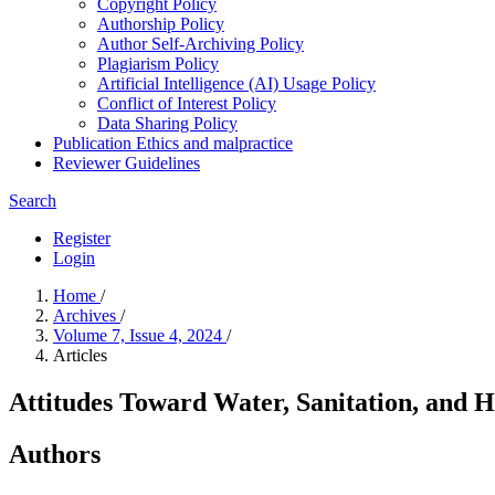
Copyright Policy
Authorship Policy
Author Self-Archiving Policy
Plagiarism Policy
Artificial Intelligence (AI) Usage Policy
Conflict of Interest Policy
Data Sharing Policy
Publication Ethics and malpractice
Reviewer Guidelines
Search
Register
Login
Home
/
Archives
/
Volume 7, Issue 4, 2024
/
Articles
Attitudes Toward Water, Sanitation, and
Authors