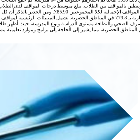
أعلى قليلاً من الطلاب الحضريين بنسبة 85.42٪. يبلغ متوسط 
والصرف الصحي والنظافة مستوى الدراسة  (p < 0.05). الطلاب في المناطق الريفية مواقف أكثر إيجابية
 المناطق الحضرية، مما يشير إلى الحاجة إلى برامج وموارد تعليمية 