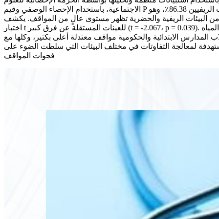
الاجتماعية، باستخدام الإحصاء الوصفي وقيم P للارتباطات والانحدار اللوجستي المتعدد الحدود لتحديد المتنبئين المرتبطين بالمواقف بين الطلاب. يبلغ متوسط درجات المواقف لدى الطلاب الريفيين 86.38٪، وهو
درجات المواقف الإجمالية لكلا المجموعتين 85.90٪. ومن الجدير بالذكر أن كل من البيئات الريفية والحضرية تظهر مستوى عالٍ من المواقف. يكشف
اختبار t للعينات المستقلة عن فرق كبير (t = -2.067، p = 0.039). في المناطق الريفية، يتمتع 82.4٪ من الطلاب بموقف مرتفع مقارنة بـ 79.8٪ في المناطق الحضرية. تشمل المتنبئات الرئيسية لمواقف المياه
ونوع المدرسة، حيث أظهر طلاب المدارس الابتدائية والحكومية مواقف معتدلة أعلى بكثير، وكلها مع
مستهدفة لمعالجة التفاوتات في مختلف البيئات التي سلطت الضوء على
فجوات المواقف