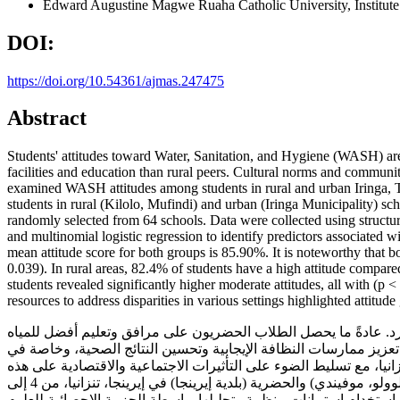
Edward Augustine Magwe
Ruaha Catholic University, Institu
DOI:
https://doi.org/10.54361/ajmas.247475
Abstract
Students' attitudes toward Water, Sanitation, and Hygiene (WASH) are
facilities and education than rural peers. Cultural norms and communi
examined WASH attitudes among students in rural and urban Iringa, 
students in rural (Kilolo, Mufindi) and urban (Iringa Municipality) sc
randomly selected from 64 schools. Data were collected using structured
and multinomial logistic regression to identify predictors associated 
mean attitude score for both groups is 85.90%. It is noteworthy that bo
0.039). In rural areas, 82.4% of students have a high attitude compar
students revealed significantly higher moderate attitudes, all with (p
resources to address disparities in various settings highlighted attitude
ارد. عادةً ما يحصل الطلاب الحضريون على مرافق وتعليم أفضل للمياه
تعزيز ممارسات النظافة الإيجابية وتحسين النتائج الصحية، وخاصة في
يا، مع تسليط الضوء على التأثيرات الاجتماعية والاقتصادية على هذه
المنظورات. قيمت هذه الدراسة مواقف المياه والصرف الصحي والنظافة الصحية بين الطلاب الابتدائيين والثانويين في المدارس الريفية (كيلوولو، موفيندي) والحضرية (بلدية إيرينجا) في إيرينجا، تنزانيا، من 4 إلى
25 في ذلك 1536 طالبًا تم اختيارهم عشوائيًا من 64 مدرسة. تم جمع البيانات باستخدام استبيانات منظمة وتحليلها بواسطة الحزمة الإحصائية للعلوم