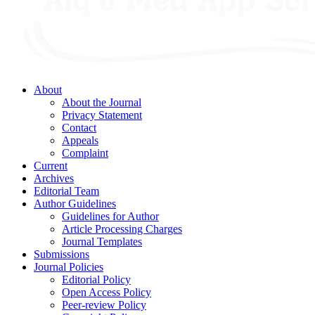
About
About the Journal
Privacy Statement
Contact
Appeals
Complaint
Current
Archives
Editorial Team
Author Guidelines
Guidelines for Author
Article Processing Charges
Journal Templates
Submissions
Journal Policies
Editorial Policy
Open Access Policy
Peer-review Policy