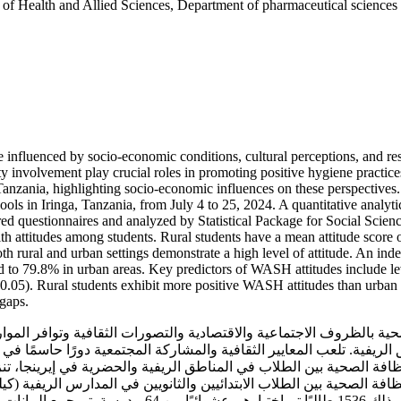
te of Health and Allied Sciences, Department of pharmaceutical science
 influenced by socio-economic conditions, cultural perceptions, and re
ty involvement play crucial roles in promoting positive hygiene practi
Tanzania, highlighting socio-economic influences on these perspective
hools in Iringa, Tanzania, from July 4 to 25, 2024. A quantitative analy
 questionnaires and analyzed by Statistical Package for Social Sciences 
with attitudes among students. Rural students have a mean attitude score
th rural and urban settings demonstrate a high level of attitude. An indep
ed to 79.8% in urban areas. Key predictors of WASH attitudes include l
 < 0.05). Rural students exhibit more positive WASH attitudes than urban
 gaps.
ية بالظروف الاجتماعية والاقتصادية والتصورات الثقافية وتوافر المو
ريفية. تلعب المعايير الثقافية والمشاركة المجتمعية دورًا حاسمًا في 
ة الصحية بين الطلاب في المناطق الريفية والحضرية في إيرينجا، تنزان
يوليو 2024. تم استخدام تصميم مقطعي تحليلي كمي، بما 