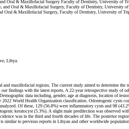
d Oral & Maxillofacial Surgery Faculty of Dentistry, University of Tri
and Oral & Maxillofacial Surgery, Faculty of Dentistry, University of T
 Oral & Maxillofacial Surgery, Faculty of Dentistry, University of Trip
ve, Libya.
ral and maxillofacial regions. The current study aimed to determine the
our findings with the latest reports. A 22-year retrospective study of o
emographic data including, gender, age at diagnosis, location of lesio
 the 2022 World Health Organization classification. Odontogenic cysts co
re analyzed. Of these, 129 (56.8%) were inflammatory cysts and 98 (43
ogenic keratocyst (5.3%). A slight male predilection was observed with
idence was in the third and fourth decades of life. The posterior region
 is similar to previous reports in Libyan and other worldwide population