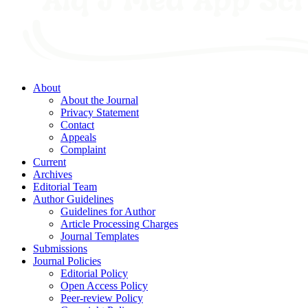
About
About the Journal
Privacy Statement
Contact
Appeals
Complaint
Current
Archives
Editorial Team
Author Guidelines
Guidelines for Author
Article Processing Charges
Journal Templates
Submissions
Journal Policies
Editorial Policy
Open Access Policy
Peer-review Policy