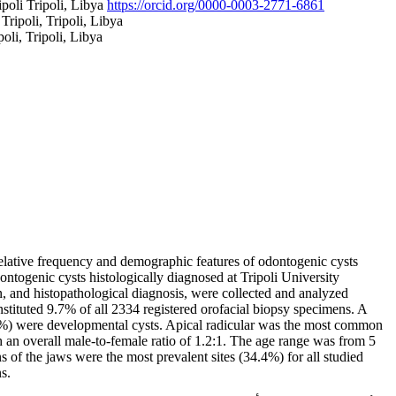
poli Tripoli, Libya
https://orcid.org/0000-0003-2771-6861
ripoli, Tripoli, Libya
oli, Tripoli, Libya
 relative frequency and demographic features of odontogenic cysts
dontogenic cysts histologically diagnosed at Tripoli University
n, and histopathological diagnosis, were collected and analyzed
nstituted 9.7% of all 2334 registered orofacial biopsy specimens. A
.2%) were developmental cysts. Apical radicular was the most common
 an overall male-to-female ratio of 1.2:1. The age range was from 5
s of the jaws were the most prevalent sites (34.4%) for all studied
s.