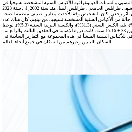
ر النسبي والسمات الديموغرافية للأكياس السنية المشخصة نسيجيا في
مستشفى طرابلس الجامعي ومقارنة نتائجنا بأحدث التقارير. دراسة رجعية لمدة 22 سنة للأكياس السنية التي تم تشخيصها نسيجيا في مستشفى طرابلس الجامعي، طرابلس، ليبيا، مند سنة 2002 إلى سنة 2023
ضي بأثر رجعي. كان التشخيص وفقا لأحدث معايير تصنيف منظمة الصحة
العالمية لعام 2022. شكلت الأكياس السنية المنشأ 9.7% من جميع عينات خزعة الفم والوجه المسجلة البالغ عددها 2334 عينة. تم تحليل 227 حالة من الأكياس السنية المشخصة نسيجيا. من بينهم، كان هناك عدد
129 (56.8%) من الأكياس الالتهابية وعدد 98 (43.2%) من الأكياس التنموية. كان الكيس الجذر القمي هو النوع الأكثر شيوعا من الأكياس (54.2%)، يليه الكيس السني (31.3%)، والكيسة القرنية السنية (5.3%). لوحظ
ميل طفيف للذكور مع نسبة إجمالية من الذكور إلى الإناث تبلغ 1.2: 1. وتراوحت الفئة العمرية بين 5 و85 سنة بمتوسط عمر إجمالي يتراوح بين 33 ± 15.16 سنة. كانت ذروة الإصابة في العقدين الثالث والرابع من
ية المدروسة. يتشابه الملف الديموغرافي للأكياس السنية المنشأ في هذه المجموعة مع التقارير السابقة في
السكان الليبيين وغيرهم من السكان في جميع أنحاء العالم