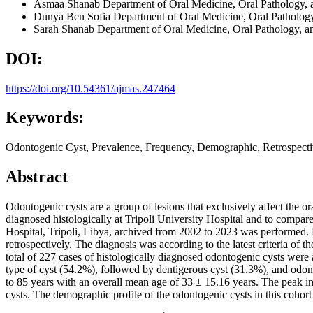
Asmaa Shanab
Department of Oral Medicine, Oral Pathology, an
Dunya Ben Sofia
Department of Oral Medicine, Oral Pathology, 
Sarah Shanab
Department of Oral Medicine, Oral Pathology, and
DOI:
https://doi.org/10.54361/ajmas.247464
Keywords:
Odontogenic Cyst, Prevalence, Frequency, Demographic, Retrospecti
Abstract
Odontogenic cysts are a group of lesions that exclusively affect the o
diagnosed histologically at Tripoli University Hospital and to compare 
Hospital, Tripoli, Libya, archived from 2002 to 2023 was performed. D
retrospectively. The diagnosis was according to the latest criteria of
total of 227 cases of histologically diagnosed odontogenic cysts we
type of cyst (54.2%), followed by dentigerous cyst (31.3%), and odont
to 85 years with an overall mean age of 33 ± 15.16 years. The peak inc
cysts. The demographic profile of the odontogenic cysts in this cohort