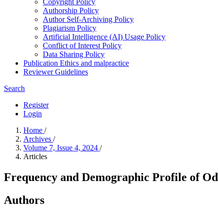
Copyright Policy
Authorship Policy
Author Self-Archiving Policy
Plagiarism Policy
Artificial Intelligence (AI) Usage Policy
Conflict of Interest Policy
Data Sharing Policy
Publication Ethics and malpractice
Reviewer Guidelines
Search
Register
Login
Home
/
Archives
/
Volume 7, Issue 4, 2024
/
Articles
Frequency and Demographic Profile of Odon
Authors