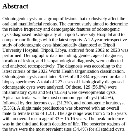
Abstract
Odontogenic cysts are a group of lesions that exclusively affect the
oral and maxillofacial regions. The current study aimed to determine
the relative frequency and demographic features of odontogenic
cysts diagnosed histologically at Tripoli University Hospital and to
compare our findings with the latest reports. A 22-year retrospective
study of odontogenic cysts histologically diagnosed at Tripoli
University Hospital, Tripoli, Libya, archived from 2002 to 2023 was
performed. Demographic data including, gender, age at diagnosis,
location of lesion, and histopathological diagnosis, were collected
and analyzed retrospectively. The diagnosis was according to the
latest criteria of the 2022 World Health Organization classification.
Odontogenic cysts constituted 9.7% of all 2334 registered orofacial
biopsy specimens. A total of 227 cases of histologically diagnosed
odontogenic cysts were analyzed. Of these, 129 (56.8%) were
inflammatory cysts and 98 (43.2%) were developmental cysts.
Apical radicular was the most common type of cyst (54.2%),
followed by dentigerous cyst (31.3%), and odontogenic keratocyst
(5.3%). A slight male predilection was observed with an overall
male-to-female ratio of 1.2:1. The age range was from 5 to 85 years
with an overall mean age of 33 ± 15.16 years. The peak incidence
was in the third and fourth decades of life. The posterior regions of
the jaws were the most prevalent sites (34.4%) for all studied cysts.