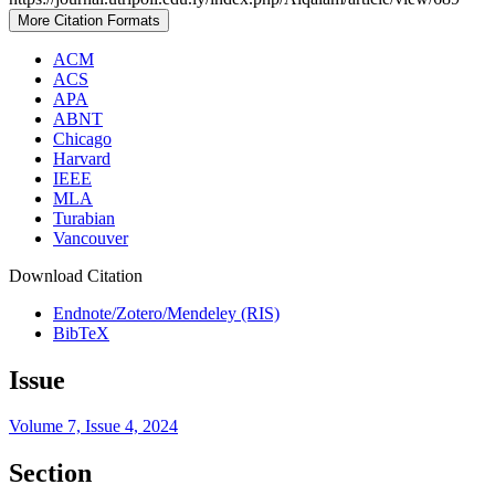
More Citation Formats
ACM
ACS
APA
ABNT
Chicago
Harvard
IEEE
MLA
Turabian
Vancouver
Download Citation
Endnote/Zotero/Mendeley (RIS)
BibTeX
Issue
Volume 7, Issue 4, 2024
Section