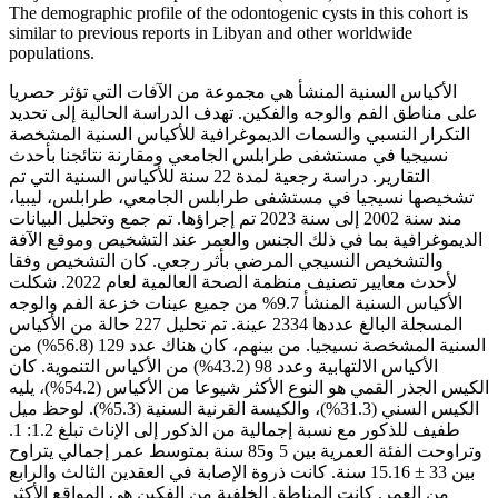
The demographic profile of the odontogenic cysts in this cohort is
similar to previous reports in Libyan and other worldwide
populations.
الأكياس السنية المنشأ هي مجموعة من الآفات التي تؤثر حصريا
على مناطق الفم والوجه والفكين. تهدف الدراسة الحالية إلى تحديد
التكرار النسبي والسمات الديموغرافية للأكياس السنية المشخصة
نسيجيا في مستشفى طرابلس الجامعي ومقارنة نتائجنا بأحدث
التقارير. دراسة رجعية لمدة 22 سنة للأكياس السنية التي تم
تشخيصها نسيجيا في مستشفى طرابلس الجامعي، طرابلس، ليبيا،
مند سنة 2002 إلى سنة 2023 تم إجراؤها. تم جمع وتحليل البيانات
الديموغرافية بما في ذلك الجنس والعمر عند التشخيص وموقع الآفة
والتشخيص النسيجي المرضي بأثر رجعي. كان التشخيص وفقا
لأحدث معايير تصنيف منظمة الصحة العالمية لعام 2022. شكلت
الأكياس السنية المنشأ 9.7% من جميع عينات خزعة الفم والوجه
المسجلة البالغ عددها 2334 عينة. تم تحليل 227 حالة من الأكياس
السنية المشخصة نسيجيا. من بينهم، كان هناك عدد 129 (56.8%) من
الأكياس الالتهابية وعدد 98 (43.2%) من الأكياس التنموية. كان
الكيس الجذر القمي هو النوع الأكثر شيوعا من الأكياس (54.2%)، يليه
الكيس السني (31.3%)، والكيسة القرنية السنية (5.3%). لوحظ ميل
طفيف للذكور مع نسبة إجمالية من الذكور إلى الإناث تبلغ 1.2: 1.
وتراوحت الفئة العمرية بين 5 و85 سنة بمتوسط عمر إجمالي يتراوح
بين 33 ± 15.16 سنة. كانت ذروة الإصابة في العقدين الثالث والرابع
من العمر. كانت المناطق الخلفية من الفكين هي المواقع الأكثر