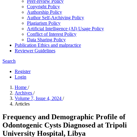
Peer-review Policy
Copyright Policy
Authorship Policy
Author Self-Archiving Policy
Plagiarism Policy
Artificial Intelligence (AI) Usage Policy
Conflict of Interest Policy
Data Sharing Policy
Publication Ethics and malpractice
Reviewer Guidelines
Search
Register
Login
Home
/
Archives
/
Volume 7, Issue 4, 2024
/
Articles
Frequency and Demographic Profile of
Odontogenic Cysts Diagnosed at Tripoli
University Hospital, Libya