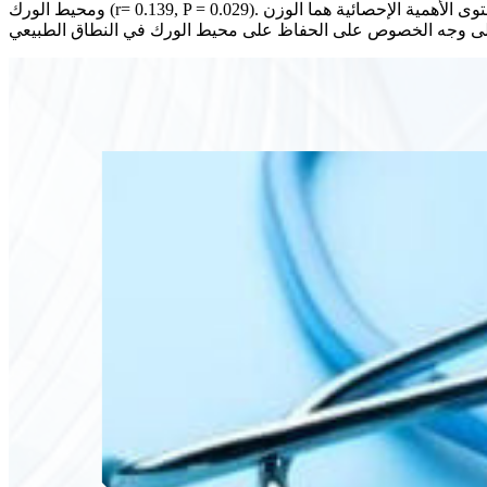
ومحيط الورك (r= 0.139, P = 0.029). كان عاملي الخطر الآخرين الوحيدين اللذين كانا قريبين من مستوى الأهمية الإحصائية هما الوزن (r= 0.115, P = 0.07). يمكن منع مرض السكري من النوع 2 أو التخفيف منه
ى وجه الخصوص على الحفاظ على محيط الورك في النطاق الطبيعي