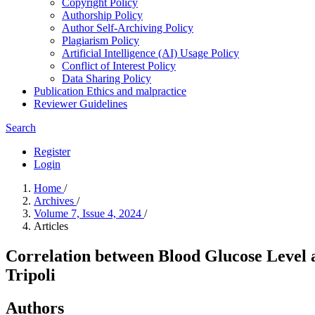
Copyright Policy
Authorship Policy
Author Self-Archiving Policy
Plagiarism Policy
Artificial Intelligence (AI) Usage Policy
Conflict of Interest Policy
Data Sharing Policy
Publication Ethics and malpractice
Reviewer Guidelines
Search
Register
Login
Home
/
Archives
/
Volume 7, Issue 4, 2024
/
Articles
Correlation between Blood Glucose Level 
Tripoli
Authors