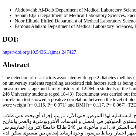
Abdulwahb Al-Deib
Department of Medical Laboratory Sciences
Seham Eljali
Department of Medical Laboratory Sciences, Facul
Noor Elhuda Ehfied
Department of Medical Laboratory Sciences
Fardous Alallam
Department of Medical Laboratory Sciences, Fa
DOI:
https://doi.org/10.54361/ajmas.247427
Abstract
The detection of risk factors associated with type 2 diabetes mellitus
on university students regarding associated risk factors such as bein
measurements, age and family history of T2DM in students of the Univ
246 University students (aged 18-43). Recruitment was carried out fro
correlation test showed a positive correlation between the level of blo
were weight [r= 0.115, P= 0.071] and BMI [r= 0.117, P= 0.067]. T2DM
المستقبلية لهذا المرض. حتى الآن، لم يتم إجراء أي بحث على طلاب
مستوى الجلوكوز في المصل والقياسات الأنثروبومترية والعمر والتاريخ
العائلي لمرض السكري من النوع الثاني (2) لدى طلاب جامعة طرابلس.تم إجراء دراسة مقطعية تتضمن استبيانً وقياسً أنثروبومتريًا ومستويات السكر في الدم مأخوذة من 246 طالبًا جامعيًا (تتراوح أعمارهم بين
18 لكلية التقنية الطبية بجامعة طرابلس. أظهر اختبار ارتباط بيرسون وجود ارتباط إيجابي بين مستوى سكر الدم