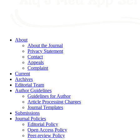
About
About the Journal
Privacy Statement
Contact
Appeals
Complaint
Current
Archives
Editorial Team
Author Guidelines
Guidelines for Author
Article Processing Charges
Journal Templates
Submissions
Journal Policies
Editorial Policy
Open Access Policy
Peer-review Policy