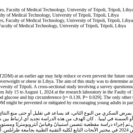
, Faculty of Medical Technology, University of Tripoli, Tripoli, Liby
ty of Medical Technology, University of Tripoli, Tripoli, Libya
, Faculty of Medical Technology, University of Tripoli, Tripoli, Libya
culty of Medical Technology, University of Tripoli, Tripoli, Libya
 (T2DM) at an earlier age may help reduce or even prevent the future ou
g overweight or obese in Libya. The aim of this study was to determine 
ersity of Tripoli. A cross-sectional study involving a survey question
m July 15 to August 1, 2024 at the research laboratory in the Faulty of
od glucose and hip circumference [r= 0.139, P= 0.029]. The only other two
 might be prevented or mitigated by encouraging young adults in parti
ض السكري من النوع الثاني، قد يساعد في تقليل أو حتى منع النتائج 
و السمنة في ليبيا. . كان الهدف من هذه الدراسة تحديد أي ارتباط بين 
و 43 عامًا). تم تجميع العينات من الفترة من 15 يوليو إلى 1 أغسطس 2024 في مختبر الأبحاث التابع 