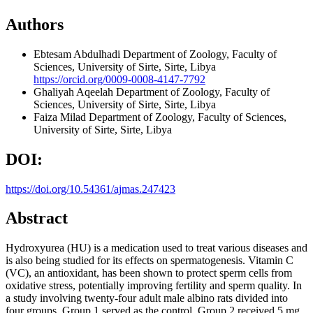
Authors
Ebtesam Abdulhadi
Department of Zoology, Faculty of
Sciences, University of Sirte, Sirte, Libya
https://orcid.org/0009-0008-4147-7792
Ghaliyah Aqeelah
Department of Zoology, Faculty of
Sciences, University of Sirte, Sirte, Libya
Faiza Milad
Department of Zoology, Faculty of Sciences,
University of Sirte, Sirte, Libya
DOI:
https://doi.org/10.54361/ajmas.247423
Abstract
Hydroxyurea (HU) is a medication used to treat various diseases and
is also being studied for its effects on spermatogenesis. Vitamin C
(VC), an antioxidant, has been shown to protect sperm cells from
oxidative stress, potentially improving fertility and sperm quality. In
a study involving twenty-four adult male albino rats divided into
four groups, Group 1 served as the control, Group 2 received 5 mg