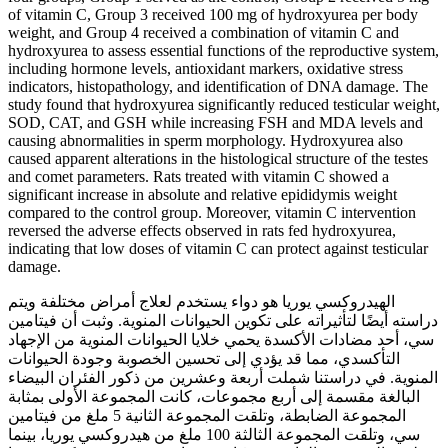
of vitamin C, Group 3 received 100 mg of hydroxyurea per body
weight, and Group 4 received a combination of vitamin C and
hydroxyurea to assess essential functions of the reproductive system,
including hormone levels, antioxidant markers, oxidative stress
indicators, histopathology, and identification of DNA damage. The
study found that hydroxyurea significantly reduced testicular weight,
SOD, CAT, and GSH while increasing FSH and MDA levels and
causing abnormalities in sperm morphology. Hydroxyurea also
caused apparent alterations in the histological structure of the testes
and comet parameters. Rats treated with vitamin C showed a
significant increase in absolute and relative epididymis weight
compared to the control group. Moreover, vitamin C intervention
reversed the adverse effects observed in rats fed hydroxyurea,
indicating that low doses of vitamin C can protect against testicular
damage.
الهيدروكسي يوريا هو دواء يستخدم لعلاج أمراض مختلفة ويتم
دراسته أيضًا لتأثيراته على تكوين الحيوانات المنوية. وثبت أن فيتامين
سي، أحد مضادات الأكسدة يحمي خلايا الحيوانات المنوية من الإجهاد
التأكسدي، مما قد يؤدي إلى تحسين الخصوبة وجودة الحيوانات
المنوية. في دراستنا شملت أربعة وعشرين من ذكور الفئران البيضاء
البالغة مقسمة إلى أربع مجموعات، كانت المجموعة الأولى بمثابة
المجموعة الضابطة، وتلقت المجموعة الثانية 5 ملغ من فيتامين
سي، وتلقت المجموعة الثالثة 100 ملغ من هيدروكسي يوريا، بينما