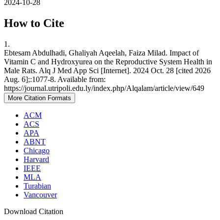
2024-10-28
How to Cite
1.
Ebtesam Abdulhadi, Ghaliyah Aqeelah, Faiza Milad. Impact of
Vitamin C and Hydroxyurea on the Reproductive System Health in
Male Rats. Alq J Med App Sci [Internet]. 2024 Oct. 28 [cited 2026
Aug. 6];:1077-8. Available from:
https://journal.utripoli.edu.ly/index.php/Alqalam/article/view/649
More Citation Formats
ACM
ACS
APA
ABNT
Chicago
Harvard
IEEE
MLA
Turabian
Vancouver
Download Citation