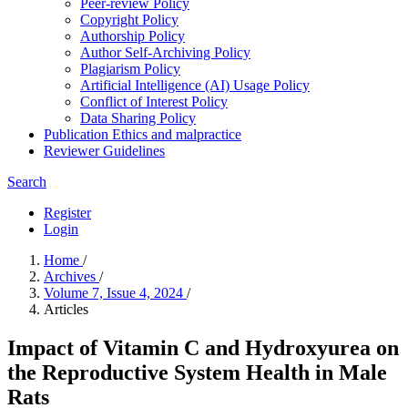
Peer-review Policy
Copyright Policy
Authorship Policy
Author Self-Archiving Policy
Plagiarism Policy
Artificial Intelligence (AI) Usage Policy
Conflict of Interest Policy
Data Sharing Policy
Publication Ethics and malpractice
Reviewer Guidelines
Search
Register
Login
Home
/
Archives
/
Volume 7, Issue 4, 2024
/
Articles
Impact of Vitamin C and Hydroxyurea on
the Reproductive System Health in Male
Rats