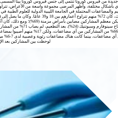
عدي بأشكال مختلفة، وأظهر المرضى مجموعة واسعة من الأعراض، تتراو
اطات المهمة بين الإصابة بفيروس سارس-كوف-2 والتطعيم والمضاعفات المحتملة في الجامعة الليبية 
الدراسة، بعد الإصابة بفيروس كورونا المستجد (كو
للمضاعفات ال
لوحظت بين المشاركين بعد الإصابة بفيروس كوفيد-19 والت