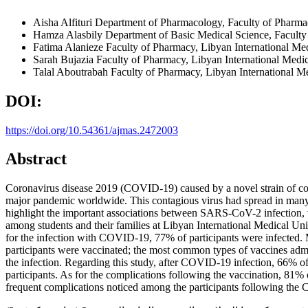
Aisha Alfituri
Department of Pharmacology, Faculty of Pharmac
Hamza Alasbily
Department of Basic Medical Science, Faculty 
Fatima Alanieze
Faculty of Pharmacy, Libyan International Med
Sarah Bujazia
Faculty of Pharmacy, Libyan International Medic
Talal Aboutrabah
Faculty of Pharmacy, Libyan International M
DOI:
https://doi.org/10.54361/ajmas.2472003
Abstract
Coronavirus disease 2019 (COVID-19) caused by a novel strain of 
major pandemic worldwide. This contagious virus had spread in many d
highlight the important associations between SARS-CoV-2 infection, v
among students and their families at Libyan International Medical U
for the infection with COVID-19, 77% of participants were infected.
participants were vaccinated; the most common types of vaccines ad
the infection. Regarding this study, after COVID-19 infection, 66%
participants. As for the complications following the vaccination, 81%
frequent complications noticed among the participants following the