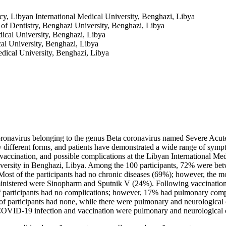
y, Libyan International Medical University, Benghazi, Libya
of Dentistry, Benghazi University, Benghazi, Libya
ical University, Benghazi, Libya
al University, Benghazi, Libya
edical University, Benghazi, Libya
coronavirus belonging to the genus Beta coronavirus named Severe Ac
ifferent forms, and patients have demonstrated a wide range of sympto
accination, and possible complications at the Libyan International Me
niversity in Benghazi, Libya. Among the 100 participants, 72% were bet
 Most of the participants had no chronic diseases (69%); however, the 
ministered were Sinopharm and Sputnik V (24%). Following vaccinatio
 of participants had no complications; however, 17% had pulmonary co
 of participants had none, while there were pulmonary and neurological
 COVID-19 infection and vaccination were pulmonary and neurological 