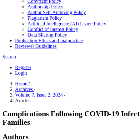
Copyright Policy
Authorship Policy
Author Self-Archiving Policy
Plagiarism Policy
Artificial Intelligence (AI) Usage Policy
Conflict of Interest Policy
Data Sharing Policy
Publication Ethics and malpractice
Reviewer Guidelines
Search
Register
Login
Home
/
Archives
/
Volume 7, Issue 2, 2024
/
Articles
Complications Following COVID-19 Infecti
Families
Authors