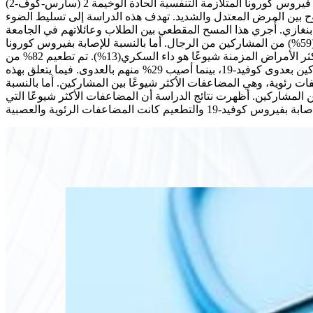
ظهر مرض فيروس كورونا 2019 (كوفيد-19) الناجم عن سلالة جديدة من فيروس كورونا تنتمي إلى جنس فيروس كورونا بيتا المسمى فيروس كورونا المتلازمة التنفسية الحادة الوخيمة 2 (سارس-كوف-2)
ح بين المرض المعتدل والشديد. تهدف هذه الدراسة إلى تسليط الضوء
الدولية للعلوم الطبية في بنغازي. أُجري هذا المسح المقطعي بين الطلاب وعائلاتهم في الجامعة
الليبية الدولية للعلوم الطبية في بنغازي، ليبيا. من بين 100 مشارك، كان 72% منهم تتراوح أعمارهم بين 18 و39 عامًا. وكان ما يصل إلى (59%) من المشاركين من الرجال. أما بالنسبة للإصابة بفيروس كورونا
المستجد (كوفيد-19)، فقد أصيب 77% من المشاركين. لم يكن معظم المشاركين مصابين بأمراض مزمنة (69%)؛ ومع ذلك، كان أكثر الأمراض المزمنة شيوعًا هو داء السكري(13%). تم تطعيم 82% من
المشاركين؛ وكانت أكثر أنواع اللقاحات التي تم إعطاؤها شيوعًا هي لقاح سينوفارم وسبوتنيك (24%). بعد التطعيم، لم يصاب 71% من المشاركين بعدوى كوفيد-19، بينما أصيب 29% منهم بالعدوى. فيما يتعلق بهذه
فيد-19)، لم يعاني 66% من المشاركين من أي مضاعفات، ولكن 17% منهم أصيبوا بمضاعفات رئوية، وهي المضاعفات الأكثر شيوعًا بين المشاركين. أما بالنسبة
تي أعقبت التطعيم، لم يعاني 81% من المشاركين من أي مضاعفات، بينما كانت هناك مضاعفات رئوية وعصبية لدى 7-6% من المشاركين. أظهرت نتائج الدراسة أن المضاعفات الأكثر شيوعًا التي
طعيم كانت المضاعفات الرئوية والعصبية