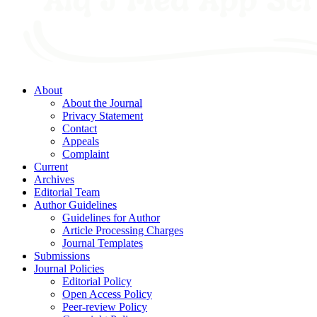
About
About the Journal
Privacy Statement
Contact
Appeals
Complaint
Current
Archives
Editorial Team
Author Guidelines
Guidelines for Author
Article Processing Charges
Journal Templates
Submissions
Journal Policies
Editorial Policy
Open Access Policy
Peer-review Policy