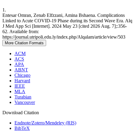
1.
Entesar Omran, Zenab Elfzzani, Amina Bshaena. Complications
Linked to Acute COVID-19 Phase during its Second Wave Era. Alq
J Med App Sci [Internet]. 2024 May 23 [cited 2026 Aug. 7];:356-
62. Available from:
https://journal.utripoli.edu.ly/index.php/Alqalam/article/view/503
More Citation Formats
ACM
ACS
APA
ABNT
Chicago
Harvard
IEEE
MLA
Turabian
Vancouver
Download Citation
Endnote/Zotero/Mendeley (RIS)
BibTeX