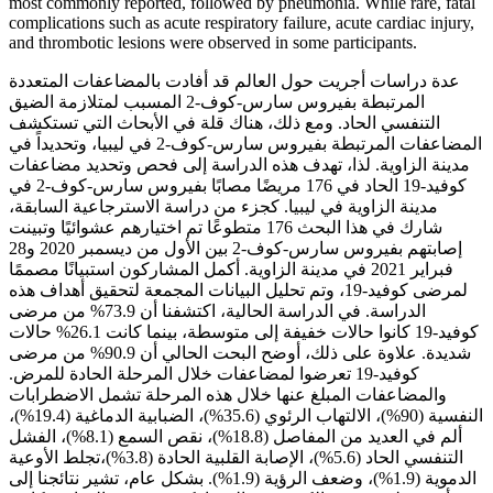
most commonly reported, followed by pneumonia. While rare, fatal
complications such as acute respiratory failure, acute cardiac injury,
and thrombotic lesions were observed in some participants.
عدة دراسات أجريت حول العالم قد أفادت بالمضاعفات المتعددة
المرتبطة بفيروس سارس-كوف-2 المسبب لمتلازمة الضيق
التنفسي الحاد. ومع ذلك، هناك قلة في الأبحاث التي تستكشف
المضاعفات المرتبطة بفيروس سارس-كوف-2 في ليبيا، وتحديداً في
مدينة الزاوية. لذا، تهدف هذه الدراسة إلى فحص وتحديد مضاعفات
كوفيد-19 الحاد في 176 مريضًا مصابًا بفيروس سارس-كوف-2 في
مدينة الزاوية في ليبيا. كجزء من دراسة الاسترجاعية السابقة،
شارك في هذا البحث 176 متطوعًا تم اختيارهم عشوائيًا وتبينت
إصابتهم بفيروس سارس-كوف-2 بين الأول من ديسمبر 2020 و28
فبراير 2021 في مدينة الزاوية. أكمل المشاركون استبيانًا مصممًا
لمرضى كوفيد-19، وتم تحليل البيانات المجمعة لتحقيق أهداف هذه
الدراسة. في الدراسة الحالية، اكتشفنا أن 73.9% من مرضى
كوفيد-19 كانوا حالات خفيفة إلى متوسطة، بينما كانت 26.1% حالات
شديدة. علاوة على ذلك، أوضح البحت الحالي أن 90.9% من مرضى
كوفيد-19 تعرضوا لمضاعفات خلال المرحلة الحادة للمرض.
والمضاعفات المبلغ عنها خلال هذه المرحلة تشمل الاضطرابات
النفسية (90%)، الالتهاب الرئوي (35.6%)، الضبابية الدماغية (19.4%)،
ألم في العديد من المفاصل (18.8%)، نقص السمع (8.1%)، الفشل
التنفسي الحاد (5.6%)، الإصابة القلبية الحادة (3.8%)،تجلط الأوعية
الدموية (1.9%)، وضعف الرؤية (1.9%). بشكل عام، تشير نتائجنا إلى