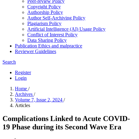
Peer-review Policy
Copyright Policy
Authorship Policy
Author Self-Archiving Policy
Plagiarism Policy
Artificial Intelligence (AI) Usage Policy
Conflict of Interest Policy
Data Sharing Policy
Publication Ethics and malpractice
Reviewer Guidelines
Search
Register
Login
Home
/
Archives
/
Volume 7, Issue 2, 2024
/
Articles
Complications Linked to Acute COVID-
19 Phase during its Second Wave Era