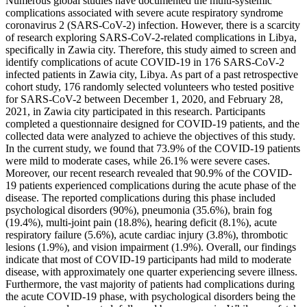
Numerous global studies have documented the multi-systemic
complications associated with severe acute respiratory syndrome
coronavirus 2 (SARS-CoV-2) infection. However, there is a scarcity
of research exploring SARS-CoV-2-related complications in Libya,
specifically in Zawia city. Therefore, this study aimed to screen and
identify complications of acute COVID-19 in 176 SARS-CoV-2
infected patients in Zawia city, Libya. As part of a past retrospective
cohort study, 176 randomly selected volunteers who tested positive
for SARS-CoV-2 between December 1, 2020, and February 28,
2021, in Zawia city participated in this research. Participants
completed a questionnaire designed for COVID-19 patients, and the
collected data were analyzed to achieve the objectives of this study.
In the current study, we found that 73.9% of the COVID-19 patients
were mild to moderate cases, while 26.1% were severe cases.
Moreover, our recent research revealed that 90.9% of the COVID-
19 patients experienced complications during the acute phase of the
disease. The reported complications during this phase included
psychological disorders (90%), pneumonia (35.6%), brain fog
(19.4%), multi-joint pain (18.8%), hearing deficit (8.1%), acute
respiratory failure (5.6%), acute cardiac injury (3.8%), thrombotic
lesions (1.9%), and vision impairment (1.9%). Overall, our findings
indicate that most of COVID-19 participants had mild to moderate
disease, with approximately one quarter experiencing severe illness.
Furthermore, the vast majority of patients had complications during
the acute COVID-19 phase, with psychological disorders being the