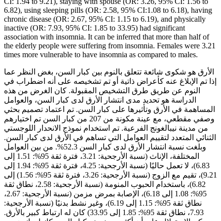
CI: 1.94 to 9.21), staying with spouse (OR: 3.26, 95% CI: 1.56 to
6.82), using sleeping pills (OR: 2.58, 95% CI:1.08 to 6.18), having
chronic disease (OR: 2.67, 95% CI: 1.15 to 6.19), and physically
inactive (OR: 7.93, 95% CI: 1.85 to 33.95) had significant
association with insomnia. It can be inferred that more than half of
the elderly people were suffering from insomnia. Females were 3.21
times more vulnerable to have insomnia as compared to males.
الأرق هو شكوى شائعة تتعلق بالنوم بين كبار السن، بغض النظر عما
إذا تم الإبلاغ عنه كأعراض ذاتية أو تم تشخيصه على أنه اضطراب في
النوم عن طريق طرق التشخيص المقبولة. كان الغرض من هذه
الدراسة هو تحديد مدى انتشار الأرق لدى كبار السن، والعوامل
المساهمة في الأرق وتأثيرها على كبار السن. تم اعتماد تصميم بحثي
وصفي مقطعي، مع عينة مكونة من 207 من كبار السن تم اختيارهم
من مدينة نيبالغونج الفرعية. تم استخدام نموذج الانحدار اللوجستي
الثنائي المتعدد لتقييم العوامل التي تساهم في الأرق لدى كبار السن.
وبلغت نسبة انتشار الأرق لدى كبار السن 52.3%. من بين العوامل
المختلفة، الإناث (نسبة الأرجحية: 3.21، فترة ثقة 95%: 1.51 إلى
6.83)، لا تعمل حاليًا (نسبة الأرجحية: 4.25، فترة ثقة 95%: 1.94 إلى
9.21)، تقيم مع الزوج (نسبة الأرجحية: 3.26، فترة ثقة 95%: 1.56) إلى
6.82)، باستخدام الحبوب المنومة (نسبة الأرجحية: 2.58، نطاق ثقة
95%: 1.08 إلى 6.18)، الإصابة بمرض مزمن (نسبة الأرجحية: 2.67،
نطاق ثقة 95%: 1.15 إلى 6.19)، وغير نشط بدنيًا (نسبة الأرجحية:
7.93، نطاق ثقة 95%: 1.85 إلى 33.95) كان له ارتباط كبير بالأرق.