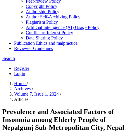
Peer-review Policy
Copyright Policy
Authorship Policy
Author Self-Archiving Policy
Plagiarism Policy
Artificial Intelligence (AI) Usage Policy
Conflict of Interest Policy
Data Sharing Policy
Publication Ethics and malpractice
Reviewer Guidelines
Search
Register
Login
Home
/
Archives
/
Volume 7, Issue 1, 2024
/
Articles
Prevalence and Associated Factors of
Insomnia among Elderly People of
Nepalgunj Sub-Metropolitan City, Nepal