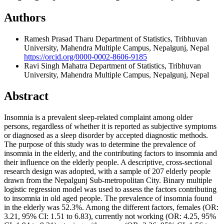
Authors
Ramesh Prasad Tharu
Department of Statistics, Tribhuvan
University, Mahendra Multiple Campus, Nepalgunj, Nepal
https://orcid.org/0000-0002-8606-9185
Ravi Singh Mahatra
Department of Statistics, Tribhuvan
University, Mahendra Multiple Campus, Nepalgunj, Nepal
Abstract
Insomnia is a prevalent sleep-related complaint among older
persons, regardless of whether it is reported as subjective symptoms
or diagnosed as a sleep disorder by accepted diagnostic methods.
The purpose of this study was to determine the prevalence of
insomnia in the elderly, and the contributing factors to insomnia and
their influence on the elderly people. A descriptive, cross-sectional
research design was adopted, with a sample of 207 elderly people
drawn from the Nepalgunj Sub-metropolitan City. Binary multiple
logistic regression model was used to assess the factors contributing
to insomnia in old aged people. The prevalence of insomnia found
in the elderly was 52.3%. Among the different factors, females (OR:
3.21, 95% CI: 1.51 to 6.83), currently not working (OR: 4.25, 95%