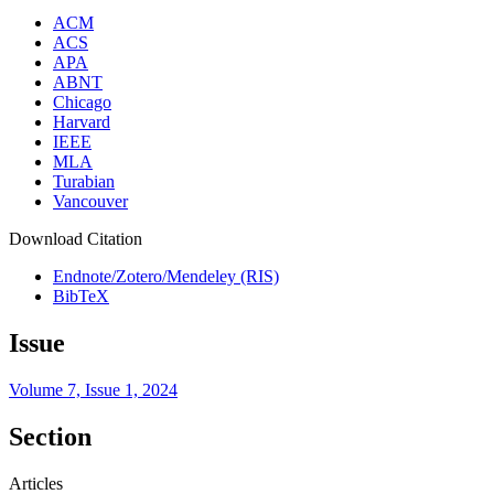
ACM
ACS
APA
ABNT
Chicago
Harvard
IEEE
MLA
Turabian
Vancouver
Download Citation
Endnote/Zotero/Mendeley (RIS)
BibTeX
Issue
Volume 7, Issue 1, 2024
Section
Articles